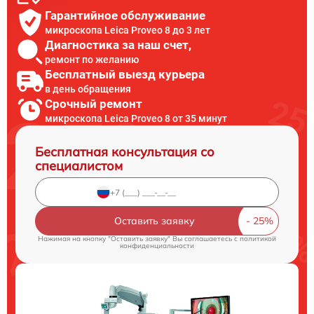
Гарантийное обслуживание
микроскопа Leica Proveo 8 до 3 лет
Диагностика за наш счет,
ремонт по желанию
Бесплатный выезд курьера
в день обращения
Срочный ремонт
микроскопа Leica Proveo 8 от 35 минут
Бесплатная консультация со
специалистом
Оставить заявку
Нажимая на кнопку "Оставить заявку" Вы соглашаетесь c
политикой
конфиденциальности