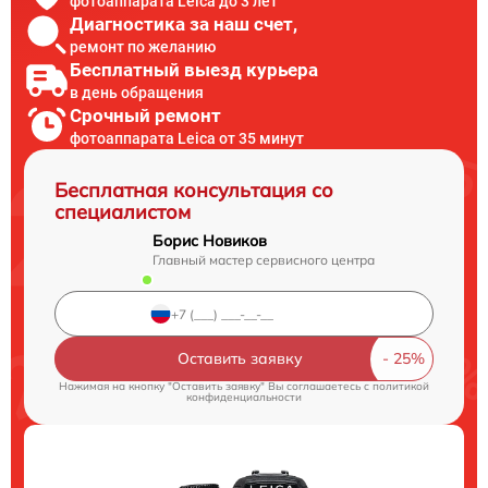
фотоаппарата Leica до 3 лет
Диагностика за наш счет,
ремонт по желанию
Бесплатный выезд курьера
в день обращения
Срочный ремонт
фотоаппарата Leica от 35 минут
Бесплатная консультация со
специалистом
Борис Новиков
Главный мастер сервисного центра
Оставить заявку
Нажимая на кнопку "Оставить заявку" Вы соглашаетесь c
политикой
конфиденциальности