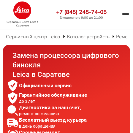
+7 (845) 245-74-05
Ежедневно с 9:00 до 21:00
Сервисный центр Leica
в
Саратове
Сервисный центр Leica
Каталог устройств
Ремонт
Замена процессора цифрового
бинокля
Leica в Саратове
Официальный сервис
Гарантийное обслуживание
до 3 лет
Диагностика за наш счет,
ремонт по желанию
Бесплатный выезд курьера
в день обращения
Срочный ремонт