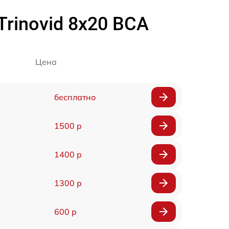
rinovid 8x20 BCA
Цена
бесплатно
1500 р
1400 р
1300 р
600 р