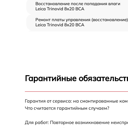
Восстановление после попадания влаги
Leica Trinovid 8x20 BCA
Ремонт платы управления (восстановление)
Leica Trinovid 8x20 BCA
Замена шлейфа гарнитуры Leica Trinovid
8x20 BCA
Замена корпуса Leica Trinovid 8x20 BCA
Замена аккумулятора Leica Trinovid 8x20
BCA
Гарантийные обязательст
Замена процессора Leica Trinovid 8x20 BCA
Гарантия от сервиса: на смонтированные ко
Замена USB порта Leica Trinovid 8x20 BCA
Что считается гарантийным случаем?
Замена модуля Wi-Fi Leica Trinovid 8x20 BC
Для работ: Повторное возникновение неиспр