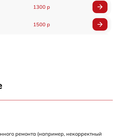
1300 р
1500 р
900 р
5000 р
800 р
е
1200 р
800 р
900 р
енного ремонта (например, некорректный