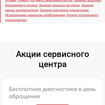
оптики
,
Ремонт датчика синхроимпульсов
,
Замена защёлки
батарейного отсека
,
Замена крышки окуляра
,
Замена
линзы видоискателя
,
Замена энкодера управления
,
Исправление инверсии изображения
,
Ремонт встроенного
дальнометра
.
Акции сервисного
центра
Бесплатная диагностика в день
обращения