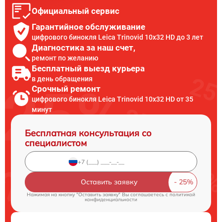
Официальный сервис
Гарантийное обслуживание
цифрового бинокля Leica Trinovid 10x32 HD до 3 лет
Диагностика за наш счет,
ремонт по желанию
Бесплатный выезд курьера
в день обращения
Срочный ремонт
цифрового бинокля Leica Trinovid 10x32 HD от 35
минут
Бесплатная консультация со
специалистом
Оставить заявку
Нажимая на кнопку "Оставить заявку" Вы соглашаетесь c
политикой
конфиденциальности