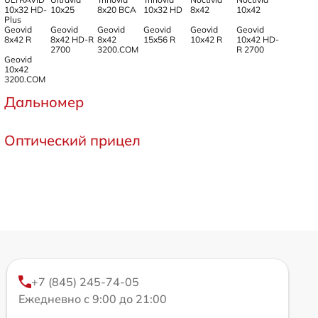
10x32 HD-
10x25
8x20 BCA
10x32 HD
8x42
10x42
Plus
Geovid
Geovid
Geovid
Geovid
Geovid
Geovid
8x42 R
8x42 HD-R
8x42
15x56 R
10x42 R
10x42 HD-
2700
3200.COM
R 2700
Geovid
10x42
3200.COM
Дальномер
Оптический прицел
+7 (845) 245-74-05
Ежедневно с 9:00 до 21:00