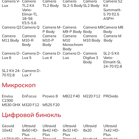
Camera V-
Camera
Camera
Camera
Camera
Camera S2
Lux
TL2 Kit
TL2 Body
SL2-S Body
SL2 Body
Kit
Vario-
Summarit-
Elmar-TL
S 70 f/2.5
18–56
ASPH
f/3.5-5.6
Camera Q2
Camera Q
Camera M-
Camera
Camera M9
Camera M8
P Body
M9-P Body
Body
Body
Camera
Camera
Camera
Camera
Camera
Camera M
M11 Body
M10-R
M10-P
M10
M10 Body
Body
Body
Body
Monochrom
Body
Camera D-
Camera D-
Camera D-
Camera D-
Camera
SL2-S Kit
Lux 6
Lux 5
Lux 4
Lux
Digilux 3
Vario-
Body
Elmarit-SL
24-70 f/2.8
SL2 Kit 24-
Camera D-
70 f/2.8
Lux 7
Микроскоп
Envisu
EnFocus
Proveo 8
M822 F40
M220 F12
PROvido
C2300
M530 OHX
M320 F12
M525 F20
Цифровой бинокль
Geovid
Ultravid
Ultravid
Ultravid
Ultravid
Ultravid
10x42
8x50 HD-
8x42 HD-
8x32 HD-
8x20
7x42 HD-
Plus
Plus
Plus
Plus
ULTRAVID
Ultravid
Trinovid
Trinovid
Noctivid
Noctivid